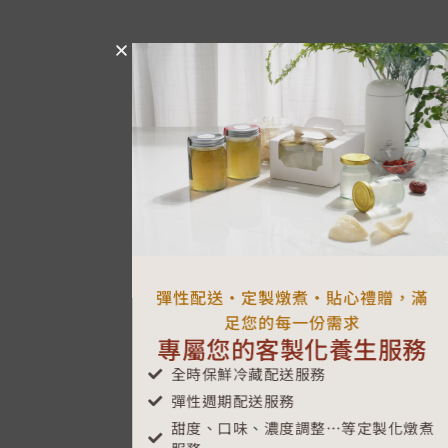
彈性配送・定製燉煮・貼心禮贈，滿
足您的每一份需求
專屬您的客製化養生服務
全時保鮮冷藏配送服務
彈性週期配送服務
甜度、口味、濃度調整⋯等定製化燉煮