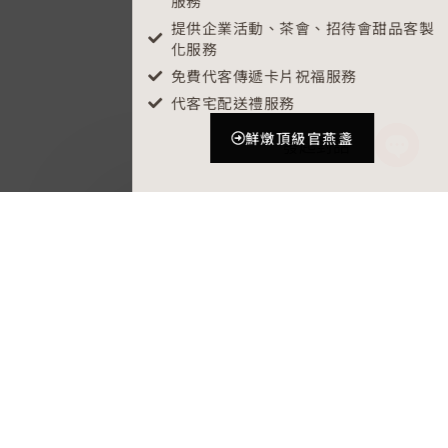
服務
提供企業活動、茶會、招待會甜品客製
化服務
免費代客傳遞卡片祝福服務
代客宅配送禮服務
鮮燉頂級官燕盞
發起對話
OPEN
CHATY
涎巢的品牌起源與願景
涎巢燕窩 Yanchao