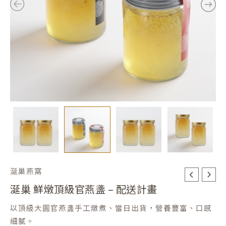
盞
NT$2,680
-
配
到
送
計
NT$3,280
畫
數
量
涎巢燕窩
涎巢 鮮燉頂級官燕盞 – 配送計畫
以頂級大圓官燕盞手工燉煮、當日出貨，營養豐富、口感
細膩。