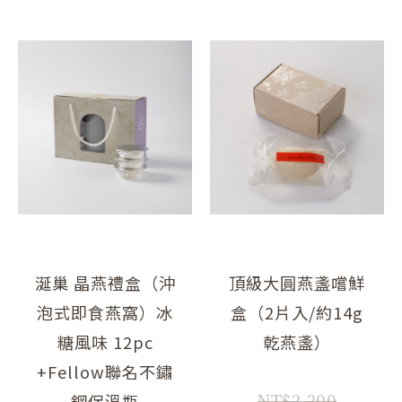
此
原
目
原
目
產
始
前
始
前
品
價
價
價
價
有
多
格：
格：
格：
格：
種
NT$6,800。
NT$5,880。
NT$2,2
NT$1,9
款
式。
可
在
產
涎巢 晶燕禮盒（沖
頂級大圓燕盞嚐鮮
品
泡式即食燕窩）冰
盒（2片入/約14g
頁
糖風味 12pc
乾燕盞）
面
+fellow聯名不鏽
選
擇
NT$
2,200
鋼保溫瓶