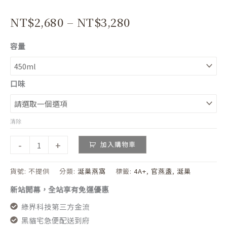
NT$
2,680
–
NT$
3,280
容量
口味
清除
-
+
加入購物車
貨號:
不提供
分類:
涎巢燕窩
標籤:
4A+
,
官燕盞
,
涎巢
新站開幕，全站享有免運優惠
綠界科技第三方金流
黑貓宅急便配送到府