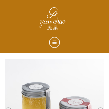
跳
搜
至
尋
主
關
要
鍵
內
字
容
:
涎
價
巢
鮮
格
燉
頂
範
級
官
圍：
燕