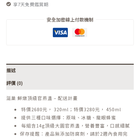
享7天免費鑑賞期
安全加密線上付款機制
描述
評價 (0)
涎巢 鮮燉頂級官燕盞 – 配送計畫
特價2680元， 320ml；特價3280元， 450ml
提供三種口味選擇：原味、冰糖、龍眼蜂蜜
每組含14g頂級大圓官燕盞，營養豐富，口感細膩
保存提醒：產品無添加防腐劑，請於2週內食用完