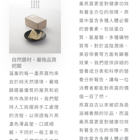
巢燕窩更是對健康功效
有著全方位的保障。燕
窩中富含多種人體必需
的營養素，包括蛋白
質、氨基酸、多種礦物
質等，對於滋陰潤燥、
美容保養等方面有顯著
自然選材，嚴格品質
效果。我們提供詳細的
把關
營養成分表和科學的營
涎巢的每一盞燕窩均來
養分析報告，讓每一位
自於純天然環境，嚴格
消費者都能對燕窩的價
篩選最優質的屋燕和岩
值一目了然。
燕作為原材料。我們堅
燕窩自古以來被認為是
持人工挑選與手工處理
滋補養顏的珍品，而涎
的流程，以保證每片燕
巢燕窩更是對健康功效
盞色澤晶瑩、口感細
有著全方位的保障。燕
膩。不同於一般工業化
窩中富含多種人體必需