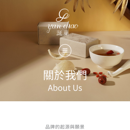
跳
至
主
要
內
容
關於我們
About Us
品牌的起源與願景