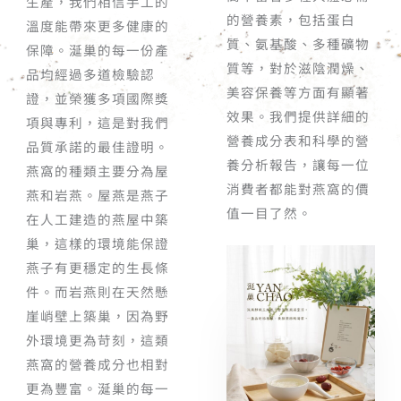
生產，我們相信手工的
的營養素，包括蛋白
溫度能帶來更多健康的
質、氨基酸、多種礦物
保障。涎巢的每一份產
質等，對於滋陰潤燥、
品均經過多道檢驗認
美容保養等方面有顯著
證，並榮獲多項國際獎
效果。我們提供詳細的
項與專利，這是對我們
營養成分表和科學的營
品質承諾的最佳證明。
養分析報告，讓每一位
燕窩的種類主要分為屋
消費者都能對燕窩的價
燕和岩燕。屋燕是燕子
值一目了然。
在人工建造的燕屋中築
巢，這樣的環境能保證
燕子有更穩定的生長條
件。而岩燕則在天然懸
崖峭壁上築巢，因為野
外環境更為苛刻，這類
燕窩的營養成分也相對
更為豐富。涎巢的每一