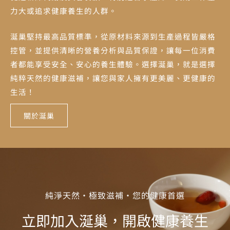
力大或追求健康養生的人群。
涎巢堅持最高品質標準，從原材料來源到生產過程皆嚴格
控管，並提供清晰的營養分析與品質保證，讓每一位消費
者都能享受安全、安心的養生體驗。選擇涎巢，就是選擇
純粹天然的健康滋補，讓您與家人擁有更美麗、更健康的
生活！
關於涎巢
純淨天然・極致滋補・您的健康首選
立即加入涎巢，開啟健康養生