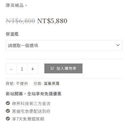
保
康滋補品。
溫
瓶
NT$
6,800
NT$
5,880
數
量
保溫瓶
-
+
加入購物車
貨號:
不提供
分類:
涎巢燕窩
新站開幕，全站享有免運優惠
綠界科技第三方金流
黑貓宅急便配送到府
享7天免費鑑賞期