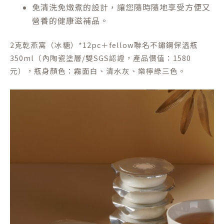
免清洗免燉煮的設計，讓您隨時隨地享受方便又
營養的健康滋補品。
2克乾燕窩（冰糖）*12pc＋fellow聯名不鏽鋼保溫瓶
350ml（內陶瓷塗層/雙SGS認證，產品價值：1580
元），瓶身顏色：霧面白、清水灰、樂檸綠三色。