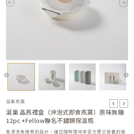
式
NT$6,800。
NT$5,880。
即
食
燕
窩）
原
味
無
糖
12pc
+fellow
聯
涎巢燕窩
名
涎巢 晶燕禮盒（沖泡式即食燕窩）原味無糖
不
12pc +fellow聯名不鏽鋼保溫瓶
鏽
鋼
免清洗免燉煮的設計，讓您隨時隨地享受方便又營養的健