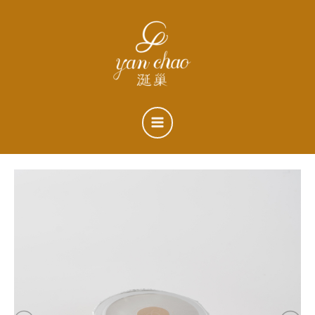
跳
搜
至
尋
主
關
要
鍵
內
字
容
:
涎
原
目
巢
晶
始
前
燕
禮
價
價
盒
（沖
格：
格：
泡