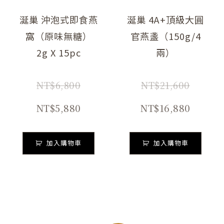
涎巢 沖泡式即食燕
涎巢 4A+頂級大圓
窩（原味無糖）
官燕盞（150g/4
2g X 15pc
兩）
NT$
6,800
NT$
21,600
NT$
5,880
NT$
16,880
加入購物車
加入購物車