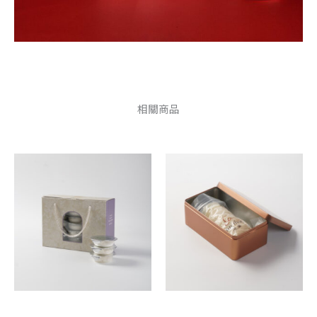
相關商品
原
目
原
目
始
前
始
前
價
價
價
價
格：
格：
格：
格：
NT$6,800。
NT$5,880。
NT$21
NT$16