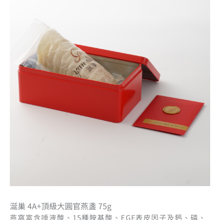
涎巢 4A+頂級大圓官燕盞 75g
燕窩富含唾液酸、15種胺基酸、EGF表皮因子及鈣、磷、