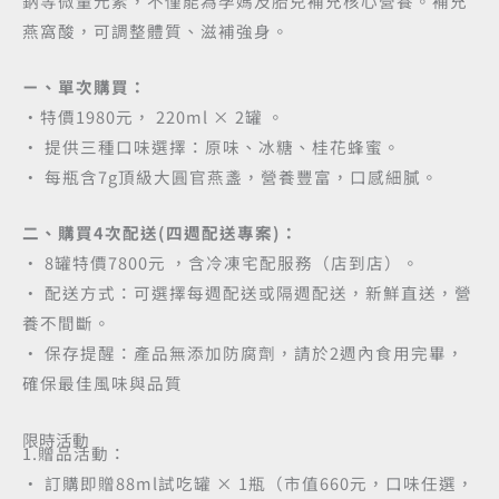
鈉等微量元素，不僅能為孕媽及胎兒補充核心營養。補充
燕窩酸，可調整體質、滋補強身。
ㄧ、單次購買：
•特價1980元， 220ml × 2罐 。
• 提供三種口味選擇：原味、冰糖、桂花蜂蜜。
• 每瓶含7g頂級大圓官燕盞，營養豐富，口感細膩。
二、購買4次配送(四週配送專案)：
• 8罐特價7800元 ，含冷凍宅配服務（店到店）。
• 配送方式：可選擇每週配送或隔週配送，新鮮直送，營
養不間斷。
• 保存提醒：產品無添加防腐劑，請於2週內食用完畢，
確保最佳風味與品質
限時活動
1.贈品活動：
• 訂購即贈88ml試吃罐 × 1瓶（市值660元，口味任選，