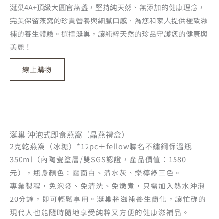
涎巢4A+頂級大圓官燕盞，堅持純天然、無添加的健康理念，
完美保留燕窩的珍貴營養與細膩口感，為您和家人提供極致滋
補的養生體驗。選擇涎巢，讓純粹天然的珍品守護您的健康與
美麗！
線上購物
涎巢 沖泡式即食燕窩（晶燕禮盒）
2克乾燕窩（冰糖）*12pc＋fellow聯名不鏽鋼保溫瓶
350ml（內陶瓷塗層/雙SGS認證，產品價值：1580
元），瓶身顏色：霧面白、清水灰、樂檸綠三色。
專業製程，免泡發、免清洗、免燉煮，只需加入熱水沖泡
20分鐘，即可輕鬆享用。涎巢將滋補養生簡化，讓忙碌的
現代人也能隨時隨地享受純粹又方便的健康滋補品。