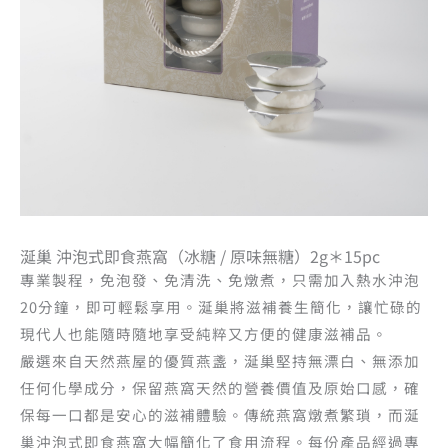
涎巢 沖泡式即食燕窩（冰糖 / 原味無糖）2g＊15pc
專業製程，免泡發、免清洗、免燉煮，只需加入熱水沖泡
20分鐘，即可輕鬆享用。涎巢將滋補養生簡化，讓忙碌的
現代人也能隨時隨地享受純粹又方便的健康滋補品。
嚴選來自天然燕屋的優質燕盞，涎巢堅持無漂白、無添加
任何化學成分，保留燕窩天然的營養價值及原始口感，確
保每一口都是安心的滋補體驗。傳統燕窩燉煮繁瑣，而涎
巢沖泡式即食燕窩大幅簡化了食用流程。每份產品經過專