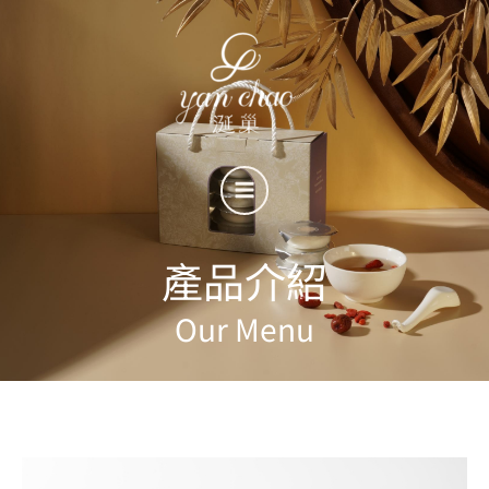
跳
至
主
要
內
容
產品介紹
Our Menu