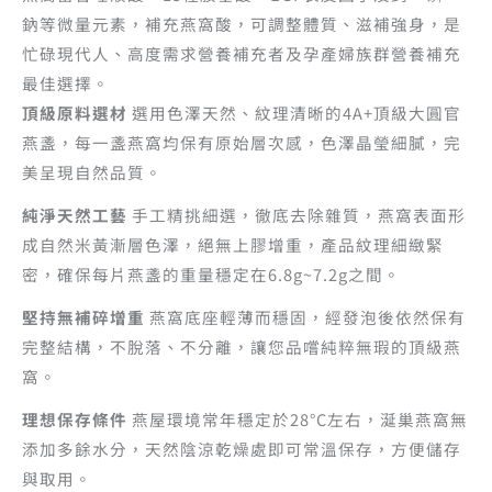
鈉等微量元素，補充燕窩酸，可調整體質、滋補強身，是
忙碌現代人、高度需求營養補充者及孕產婦族群營養補充
最佳選擇。
頂級原料選材
選用色澤天然、紋理清晰的4A+頂級大圓官
燕盞，每一盞燕窩均保有原始層次感，色澤晶瑩細膩，完
美呈現自然品質。
純淨天然工藝
手工精挑細選，徹底去除雜質，燕窩表面形
成自然米黃漸層色澤，絕無上膠增重，產品紋理細緻緊
密，確保每片燕盞的重量穩定在6.8g~7.2g之間。
堅持無補碎增重
燕窩底座輕薄而穩固，經發泡後依然保有
完整結構，不脫落、不分離，讓您品嚐純粹無瑕的頂級燕
窩。
理想保存條件
燕屋環境常年穩定於28°C左右，涎巢燕窩無
添加多餘水分，天然陰涼乾燥處即可常溫保存，方便儲存
與取用。