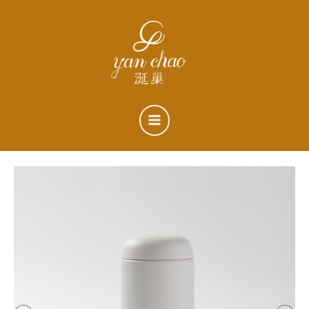
跳
搜
至
尋
主
關
要
鍵
內
字
容
:
涎
原
目
巢
聯
始
前
名
款
價
價
fellow
不
格：
格：
鏽