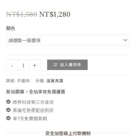
NT$
1,580
NT$
1,280
顏色
-
+
加入購物車
貨號:
不提供
分類:
涎巢燕窩
新站開幕，全站享有免運優惠
綠界科技第三方金流
黑貓宅急便配送到府
享7天免費鑑賞期
安全加密線上付款機制