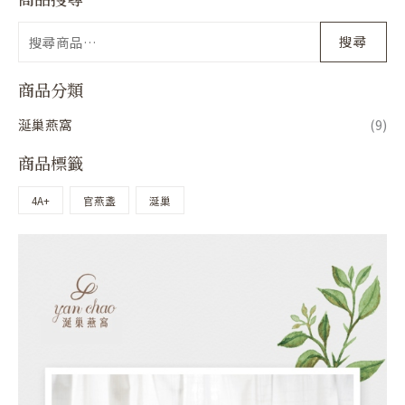
搜尋
商品分類
涎巢燕窩
(9)
商品標籤
4A+
官燕盞
涎巢