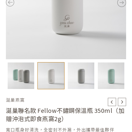
鋼
NT$1,580。
NT$1,280。
保
溫
瓶
350ml（加
贈
沖
泡
式
即
食
燕
涎巢燕窩
窩
涎巢聯名款 Fellow不鏽鋼保溫瓶 350ml（加
2g）
贈沖泡式即食燕窩2g）
數
量
寬口瓶身好清洗，全密封不外漏，外出攜帶最佳夥伴