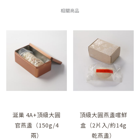
相關商品
原
目
原
目
始
前
始
前
價
價
價
價
格：
格：
格：
格：
NT$21,600。
NT$16,880。
NT$2,2
NT$1,9
涎巢 4A+頂級大圓
頂級大圓燕盞嚐鮮
官燕盞（150g/4
盒（2片入/約14g
兩）
乾燕盞）